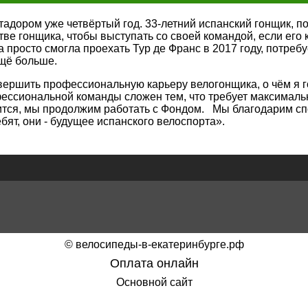
дором уже четвёртый год. 33-летний испанский гонщик, по
естве гонщика, чтобы выступать со своей командой, если е
 просто смогла проехать Тур де Франс в 2017 году, потреб
ещё больше.
вершить профессиональную карьеру велогонщика, о чём я г
ссиональной команды сложен тем, что требует максимальн
тся, мы продолжим работать с Фондом. Мы благодарим спонс
бят, они - будущее испанского велоспорта».
©
велосипеды-в-екатеринбурге.рф
Оплата онлайн
Основной сайт