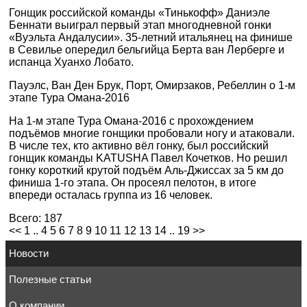
Гонщик российской команды «Тинькофф» Даниэле
Беннати выиграл первый этап многодневной гонки
«Вуэльта Андалусии». 35-летний итальянец на финише
в Севилье опередил бельгийца Берта ван Лерберге и
испанца Хуанхо Лобато.
Пауэлс, Ван Ден Брук, Порт, Омирзаков, Ребеллин о 1-м
этапе Тура Омана-2016
На 1-м этапе Тура Омана-2016 с прохождением
подъёмов многие гонщики пробовали ногу и атаковали.
В числе тех, кто активно вёл гонку, был российский
гонщик команды KATUSHA Павел Кочетков. Но решил
гонку короткий крутой подъём Аль-Джиссах за 5 км до
финиша 1-го этапа. Он просеял пелотон, в итоге
впереди осталась группа из 16 человек.
Всего: 187
<<
1
..
4
5
6
7
8
9
10
11
12
13
14
..
19
>>
Новости
Полезные статьи
О компании