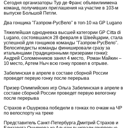
Сегодня организаторы Тур де Франс объявилиимена
команд, получивших приглашения на участие в 103-м
выпуске Большой Петли.
Два гонщика "Газпром-РусВело" в топ-10 на GP Lugano
Тяжелейшая однодневка высшей категории GP Citta di
Lugano, состоявшаяся 28 февраля в Швейцарии, стала
успешной для гонщиков команды "Газпром-РусВело".
Велосипедисты команды финишировали сразу за
итальянцами (традиционными призерами гонки):
Андрей Соломенников занял 4 место, Роман Майкин –
10 место, Артем Ныч всю гонку провел в отрыве.
Забелинская в апреле в составе сборной России
проведет первую гонку после перерыва
Призер Олимпийских игр Ольга Забелинская в апреле в
составе сборной России проведет первую велогонку
после перерыва
Страхов и Ошуркова победили в гонках по очкам на ЧР
по велоспорту на треке
Представитель Санкт-Петербурга Дмитрий Страхов и
Елизавета Ошуркова из Адыгеи выиграли групповые